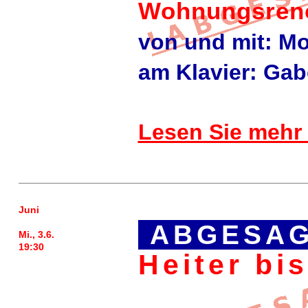
Wohnungsren
von und mit: M
am Klavier: Gab
Lesen Sie mehr
Juni
ABGESAG
Mi., 3.6.
19:30
Heiter bi