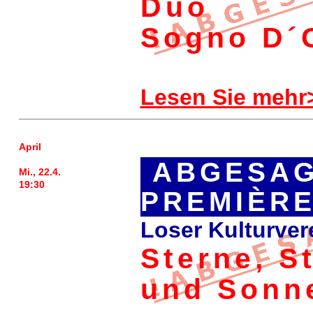
Duo
Sogno D´
Lesen Sie mehr
April
ABGESAG
Mi., 22.4.
19:30
PREMIÈR
Loser Kulturver
Sterne, S
und Sonn