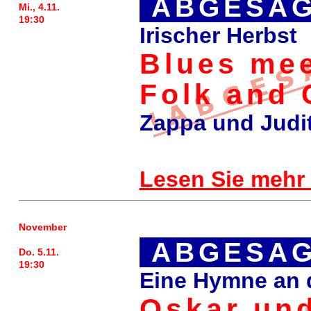
ABGESAG
Mi., 4.11.
19:30
Irischer Herbst
Blues me
Folk and 
Zappa und Judi
Lesen Sie mehr
November
ABGESAG
Do. 5.11.
19:30
Eine Hymne an 
Oskar un