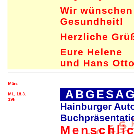
Wir wünschen 
Gesundheit!
Herzliche Grü
Eure Helene
und Hans Ott
März
ABGESAG
Mi., 18.3.
19h
Hainburger Aut
Buchpräsentati
Menschlic