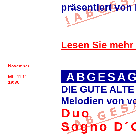
präsentiert von
Lesen Sie mehr
November
ABGESAG
Mi., 11.11.
19:30
DIE GUTE ALTE
Melodien von v
Duo
Sogno D´