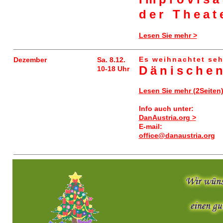
der Theat
Lesen Sie mehr >
Es weihnachtet seh
Dezember
Sa. 8.12.
Dänische
10-18 Uhr
Lesen Sie mehr (2Seiten
Info auch unter:
DanAustria.org >
E-mail:
office@danaustria.org