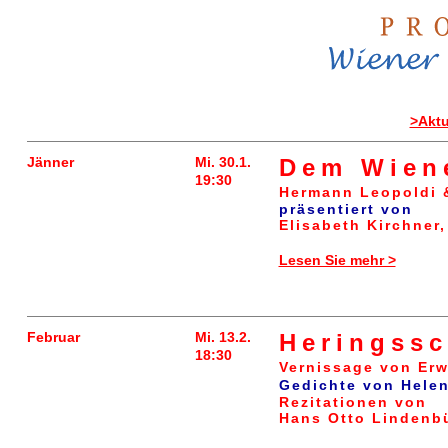
>Aktu
Jänner
Mi. 30.1.
Dem Wiene
19:30
Hermann Leopoldi 
präsentiert von
Elisabeth Kirchner
Lesen Sie mehr >
Februar
Mi. 13.2.
Heringss
18:30
Vernissage von Er
Gedichte von Helen
Rezitationen von
Hans Otto Lindenb