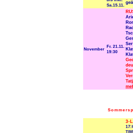
geä
Sa.15.11.
RU
Ari
Rom
Rac
Tsc
Ges
Ser
Fr. 21.11.
November
Kla
19:30
Kla
Ged
deu
Spr
Ver
Tat
meh
Sommerspi
3-L
17
TR