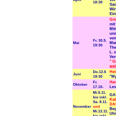
18:30
Sac
Wir
Ein
Gri
mit
Mit
und
von
Fr. 30.5.
Mai
Mar
19:30
The
L. 
Ver
" G
wei
Do.12.6
Hei
Juni
19:30
"My
Fr.
Han
Oktober
17.10-
Les
Mi.5.11.
GA
bis inkl.
Kab
Sa. 8.11.
DA
November
und
Beg
Mi.12.11.
Uh
bis inkl.