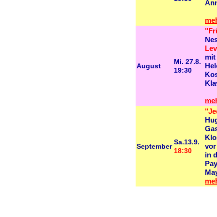
Ann
meh
"Fr
Nes
Lev
mit
Mi. 27.8.
August
Hel
19:30
Kos
Kla
meh
"J
Hug
Gas
Klo
Sa.13.9.
September
vor
18:30
in 
Pay
Ma
meh