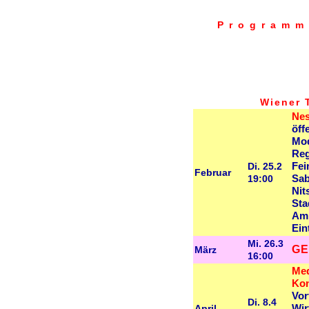
Programm
Wiener 
Nes
öff
Mod
Reg
Di. 25.2
Fei
Februar
19:00
Sab
Nit
Sta
Am 
Ein
Mi. 26.3
G
März
16:00
Med
Kon
Vor
Di. 8.4
April
Wir