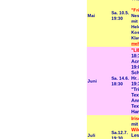
"Fr
Sa. 10.5.
Mai
Nes
19:30
mit
Hel
Kos
Kla
meh
"L
18:
Acr
19:
Sch
Sa. 14.6.
Hr.
Juni
18:30
19:
"Tr
Tex
Ann
Tex
Har
Iri
mit
Wil
Sa.12.7.
Juli
Les
19:30