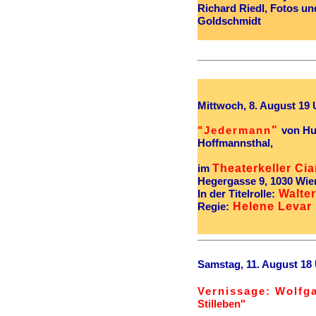
Richard Riedl, Fotos u
Goldschmidt
Mittwoch, 8. August 19 
"
"Jedermann
von Hu
Hoffmannsthal,
Theaterkeller Ciar
im
Hegergasse 9, 1030 Wie
Walter
In der Titelrolle:
Helene Levar
Regie:
Samstag, 11. August 18
Vernissage: Wolf
Stilleben"