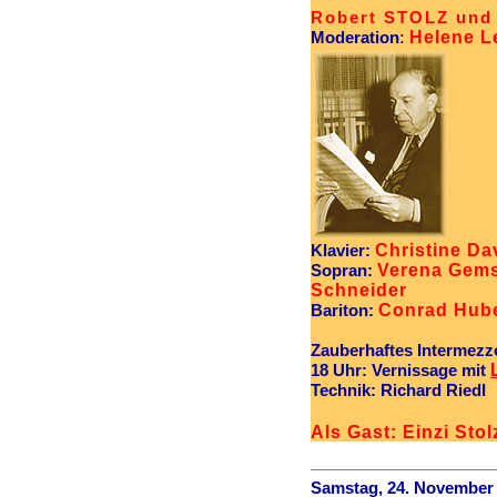
Robert STOLZ und 
:
Helene L
Moderation
Christine Da
Klavier:
Verena Gemsa
Sopran:
Schneider
Conrad Hub
Bariton:
Zauberhaftes Intermezz
18 Uhr: Vernissage mit
Technik: Richard Riedl
Als Gast: Einzi Stol
Samstag, 24. November