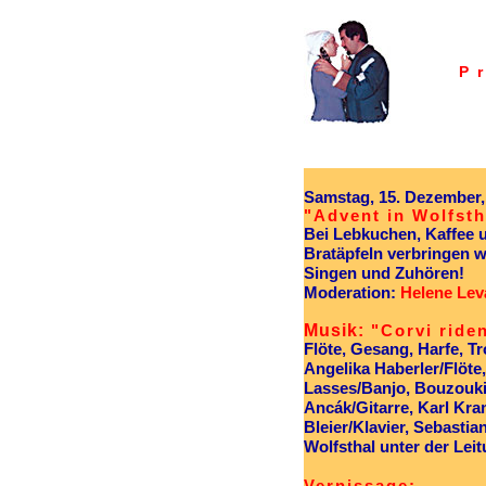
P
Samstag, 15. Dezember, 
"Advent in Wolfsth
Bei Lebkuchen, Kaffee 
Bratäpfeln verbringen w
Singen und Zuhören!
Moderation:
Helene Lev
Musik:
"Corvi ride
Flöte, Gesang, Harfe, 
Angelika Haberler/Flöte,
Lasses/Banjo, Bouzouki,
Ancák/Gitarre, Karl Kra
Bleier/Klavier, Sebastia
Wolfsthal unter der Lei