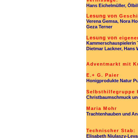
Vernissage:
Hans Eichelmüller, Ölbil
Lesung von
Geschi
Verena Gemsa, Nora Houf
Geza Terner
Lesung von
eigene
Kammerschauspielerin T
Dietmar Lackner, Hans
Adventmarkt mit 
E.+ G. Paier
Honigprodukte Natur P
Selbsthilfegruppe 
Christbaumschmuck und
Maria Mohr
Trachtenhauben und An
Technischer Stab:
Elisabeth Niulaszy-Levar