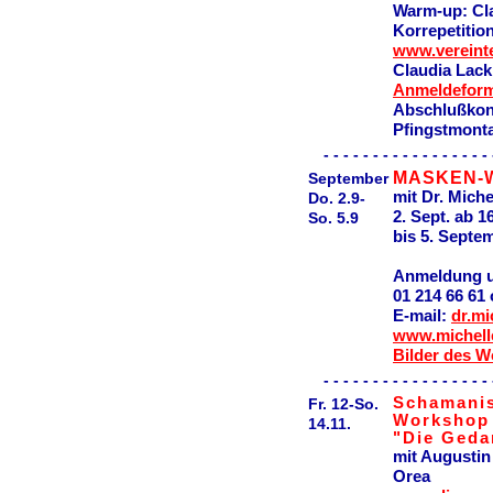
Warm-up: Cl
Korrepetitio
www.vereint
Claudia Lack
Anmeldeform
Abschlußkon
Pfingstmonta
- - - - - - - - - - - - - - - - - 
MASKEN-
September
mit Dr. M
Do. 2.9-
2. Sept. ab 1
So. 5.9
bis 5. Sep
Anmeldung u
01 214 66 61
E-mail:
dr.mi
www.michelle
Bilder des 
- - - - - - - - - - - - - - - - - 
Schamani
Fr. 12-So.
Workshop
14.11.
"Die Geda
mit Augustin
Orea