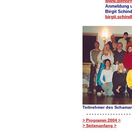
www.dienorm
Anmeldung u
Birgit Schin
birgit.schin
Teilnehmer des Schama
- - - - - - - - - - - - - - - - - 
> Programm 2004 >
> Seitenanfang >