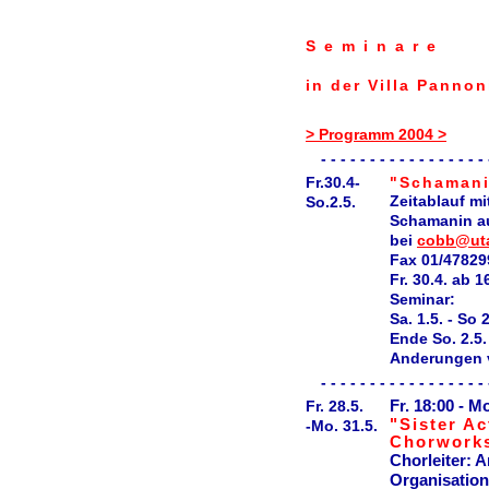
Seminare
in der Villa Panno
> Programm 2004 >
- - - - - - - - - - - - - - - - - 
Fr.30.4-
"Schamani
Zeitablauf mi
So.2.5.
Schamanin a
bei
cobb@uta
Fax 01/47829
Fr. 30.4. ab 
Seminar:
Sa. 1.5. - So 
Ende So. 2.5.
Anderungen 
- - - - - - - - - - - - - - - - - 
Fr. 28.5.
Fr. 18:00 - M
"Sister A
-Mo. 31.5.
Chorwork
Chorleiter: 
Organisatio