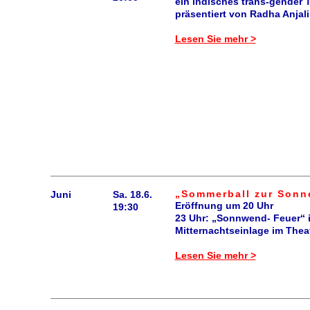
ein indisches trans-gender 
präsentiert von Radha Anja
Lesen Sie mehr >
„Sommerball zur Son
Juni
Sa. 18.6.
Eröffnung um 20 Uhr
19:30
23 Uhr: „Sonnwend- Feuer“ 
Mitternachtseinlage im Theat
Lesen Sie mehr >