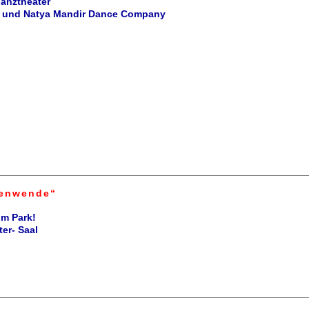
Tanztheater
li und Natya Mandir Dance Company
nenwende“
im Park!
er- Saal