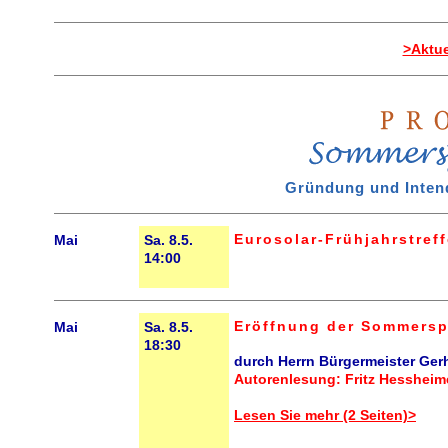
>Aktue
Gründung und Intend
Eurosolar-Frühjahrstref
Mai
Sa. 8.5.
14:00
Eröffnung der Sommersp
Mai
Sa. 8.5.
18:30
durch Herrn Bürgermeister Ger
Autorenlesung: Fritz Hessheim
Lesen Sie mehr (2 Seiten)>