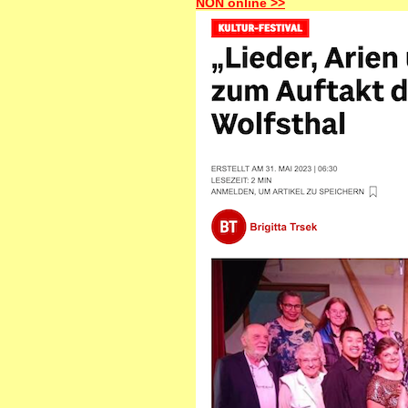
NÖN online >>